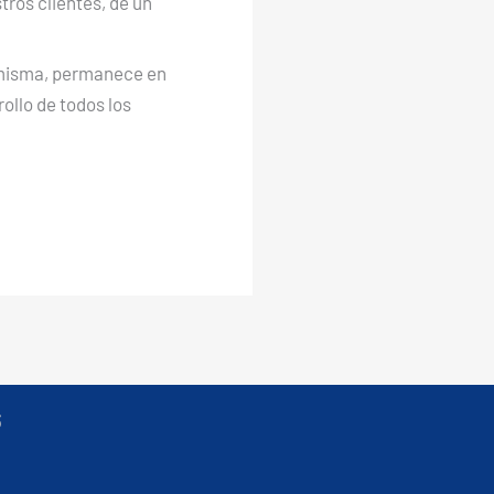
tros clientes, de un
a misma, permanece en
ollo de todos los
5