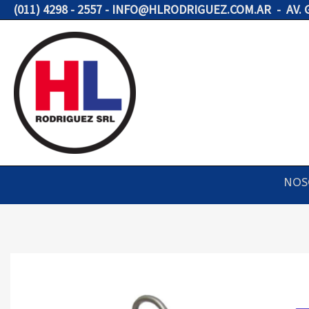
Ir
(011) 4298 - 2557 - INFO@HLRODRIGUEZ.COM.AR - AV.
al
contenido
NOS