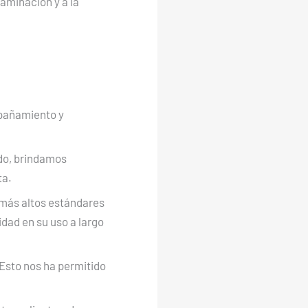
taminación y a la
mpañamiento y
do, brindamos
ta.
 más altos estándares
dad en su uso a largo
 Esto nos ha permitido