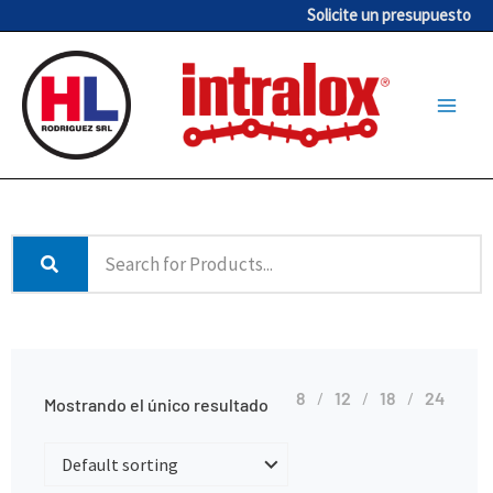
Ir
Solicite un presupuesto
al
contenido
8
12
18
24
Mostrando el único resultado