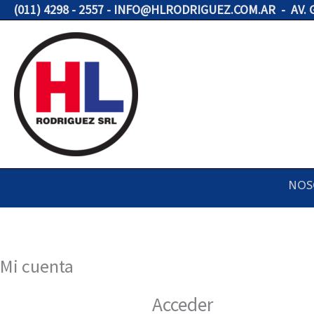
Ir
(011) 4298 - 2557 - INFO@HLRODRIGUEZ.COM.AR - AV.
Obligatorio
al
contenido
NOS
Mi cuenta
Acceder