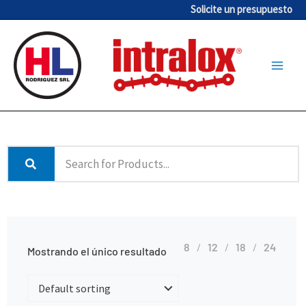
Ir
Solicite un presupuesto
al
contenido
8
12
18
24
Mostrando el único resultado