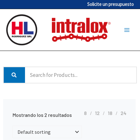
Ir
Solicite un presupuesto
al
contenido
8
12
18
24
Mostrando los 2 resultados