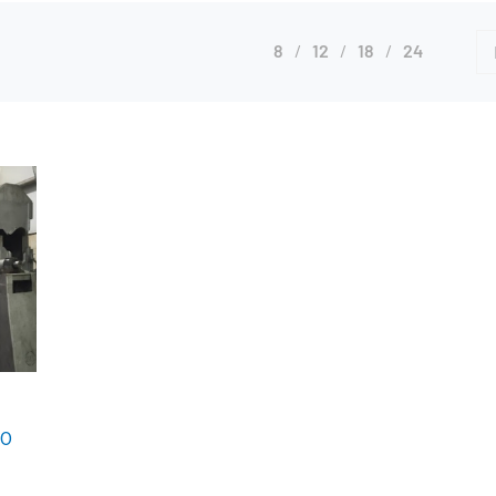
8
12
18
24
EO