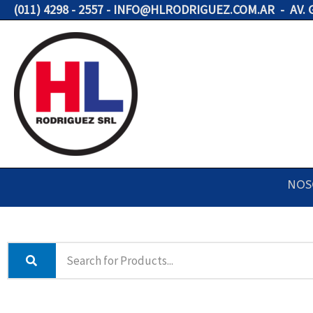
Ir
(011) 4298 - 2557 - INFO@HLRODRIGUEZ.COM.AR - AV.
al
contenido
NOS