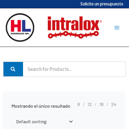
Ir
Solicite un presupuesto
al
contenido
8
12
18
24
Mostrando el único resultado