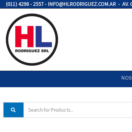
Ir
(011) 4298 - 2557 - INFO@HLRODRIGUEZ.COM.AR - AV.
al
contenido
NOS