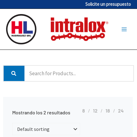
Ir
Solicite un presupuesto
al
contenido
8
12
18
24
Mostrando los 2 resultados