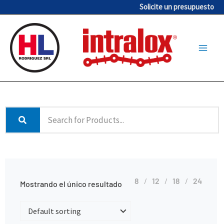
Ir
Solicite un presupuesto
al
contenido
8
12
18
24
Mostrando el único resultado